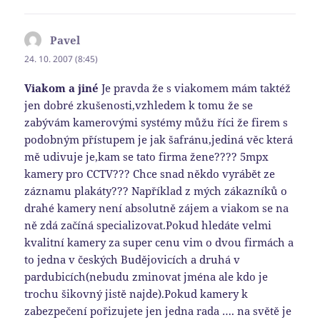
Pavel
napsal:
24. 10. 2007 (8:45)
Viakom a jiné
Je pravda že s viakomem mám taktéž
jen dobré zkušenosti,vzhledem k tomu že se
zabývám kamerovými systémy můžu říci že firem s
podobným přístupem je jak šafránu,jediná věc která
mě udivuje je,kam se tato firma žene???? 5mpx
kamery pro CCTV??? Chce snad někdo vyrábět ze
záznamu plakáty??? Například z mých zákazníků o
drahé kamery není absolutně zájem a viakom se na
ně zdá začíná specializovat.Pokud hledáte velmi
kvalitní kamery za super cenu vim o dvou firmách a
to jedna v českých Budějovicích a druhá v
pardubicích(nebudu zminovat jména ale kdo je
trochu šikovný jistě najde).Pokud kamery k
zabezpečení pořizujete jen jedna rada …. na světě je