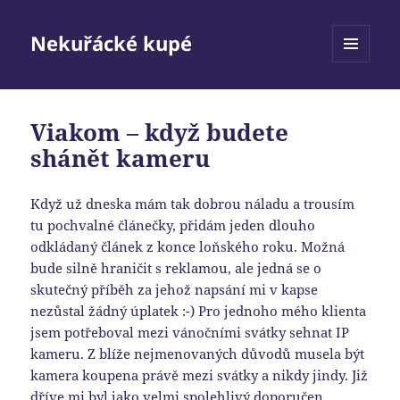
Nekuřácké kupé
MENU
A
WIDGETY
Viakom – když budete
shánět kameru
Když už dneska mám tak dobrou náladu a trousím
tu pochvalné článečky, přidám jeden dlouho
odkládaný článek z konce loňského roku. Možná
bude silně hraničit s reklamou, ale jedná se o
skutečný příběh za jehož napsání mi v kapse
nezůstal žádný úplatek :-) Pro jednoho mého klienta
jsem potřeboval mezi vánočními svátky sehnat IP
kameru. Z blíže nejmenovaných důvodů musela být
kamera koupena právě mezi svátky a nikdy jindy. Již
dříve mi byl jako velmi spolehlivý doporučen