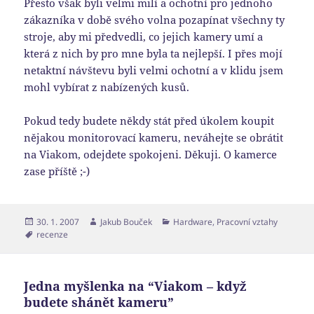
Přesto však byli velmi milí a ochotní pro jednoho
zákazníka v době svého volna pozapínat všechny ty
stroje, aby mi předvedli, co jejich kamery umí a
která z nich by pro mne byla ta nejlepší. I přes mojí
netaktní návštevu byli velmi ochotní a v klidu jsem
mohl vybírat z nabízených kusů.
Pokud tedy budete někdy stát před úkolem koupit
nějakou monitorovací kameru, neváhejte se obrátit
na Viakom, odejdete spokojeni. Děkuji. O kamerce
zase příště ;-)
Publikováno:
Autor:
Rubriky:
30. 1. 2007
Jakub Bouček
Hardware
,
Pracovní vztahy
Štítky:
recenze
Jedna myšlenka na “Viakom – když
budete shánět kameru”