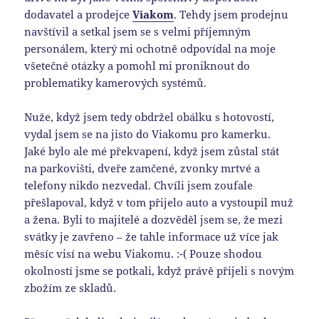
dodavatel a prodejce
Viakom
. Tehdy jsem prodejnu
navštívil a setkal jsem se s velmi příjemným
personálem, který mi ochotně odpovídal na moje
všetečné otázky a pomohl mi proniknout do
problematiky kamerových systémů.
Nuže, když jsem tedy obdržel obálku s hotovostí,
vydal jsem se na jisto do Viakomu pro kamerku.
Jaké bylo ale mé překvapení, když jsem zůstal stát
na parkovišti, dveře zamčené, zvonky mrtvé a
telefony nikdo nezvedal. Chvíli jsem zoufale
přešlapoval, když v tom přijelo auto a vystoupil muž
a žena. Byli to majitelé a dozvěděl jsem se, že mezi
svátky je zavřeno – že tahle informace už více jak
měsíc visí na webu Viakomu. :-( Pouze shodou
okolností jsme se potkali, když právě přijeli s novým
zbožím ze skladů.