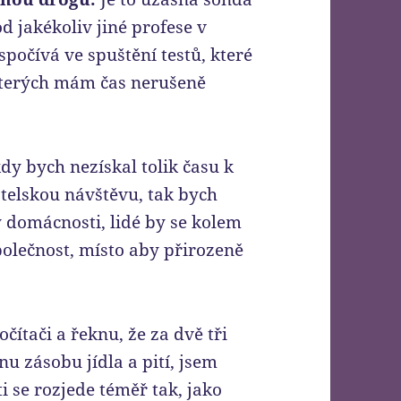
od jakékoliv jiné profese v
spočívá ve spuštění testů, které
 kterých mám čas nerušeně
kdy bych nezískal tolik času k
telskou návštěvu, tak bych
y domácnosti, lidé by se kolem
společnost, místo aby přirozeně
ítači a řeknu, že za dvě tři
u zásobu jídla a pití, jsem
 se rozjede téměř tak, jako