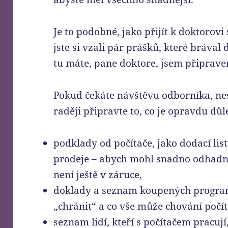
Je to podobné, jako přijít k doktorovi
jste si vzali pár prášků, které brával 
tu máte, pane doktore, jsem připrave
Pokud čekáte návštěvu odborníka, nes
raději připravte to, co je opravdu důl
podklady od počítače, jako dodací lis
prodeje – abych mohl snadno odhadno
není ještě v záruce,
doklady a seznam koupených programů
„chránit“ a co vše může chování počít
seznam lidí, kteří s počítačem pracuj