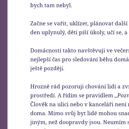
bych tam nebyl.
Začne se vařit, uklízet, plánovat dalš
den uplynulý, děti píší úkoly, učí se, a
Domácnosti takto navštěvuji ve veče
nejlepší čas pro sledování běhu domác
ještě později.
Hrozně rád pozoruji chování lidí a zv
prostředí. A řídím se pravidlem
„Pozn
Člověk na ulici nebo v kanceláři není
doma. Mimo svůj byt lidé mohou snad
jiným, než doopravdy jsou. Neumím s