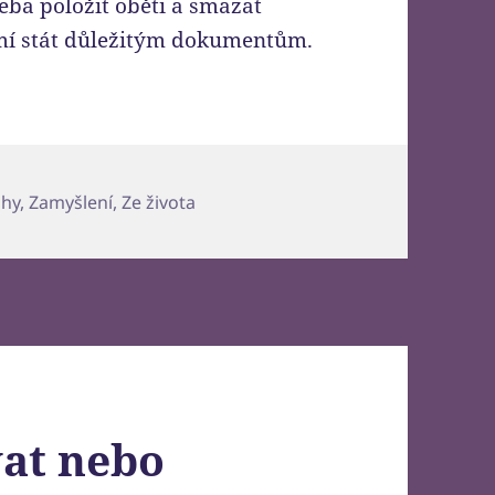
řeba položit oběti a smazat
mí stát důležitým dokumentům.
ahy
,
Zamyšlení
,
Ze života
at nebo