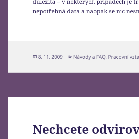
důležitá – v některých případech je t
nepotřebná data a naopak se nic nes
Publikováno:
Rubriky:
8. 11. 2009
Návody a FAQ
,
Pracovní vzt
Nechcete odvirov