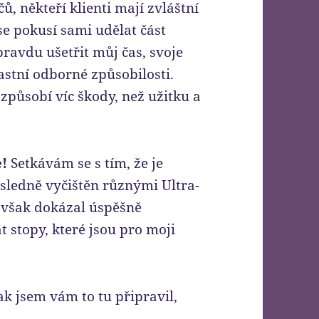
, někteří klienti mají zvláštní
se pokusí sami udělat část
pravdu ušetřit můj čas, svoje
astní odborné způsobilosti.
ůsobí víc škody, než užitku a
!
Setkávám se s tím, že je
sledně vyčištěn různými Ultra-
 však dokázal úspěšně
 stopy, které jsou pro moji
ak jsem vám to tu připravil,