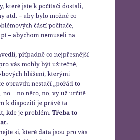
 které jste k počítači dostali,
y atd. – aby bylo možné co
oblémových částí počítače,
ápí – abychom nemuseli na
avedli, případně co nejpřesnější
pro vás mohly být užitečné,
ybových hlášení, kterými
 že opravdu nestačí „pořád to
 no… no něco, no, vy už určitě
 k dispoziti je právě ta
it, kde je problém.
Třeba to
at.
ejte si, které data jsou pro vás