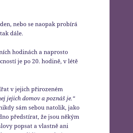
í den, nebo se naopak probírá
 tak dále.
rních hodinách a naprosto
ností je po 20. hodině, v létě
ířat v jejich přirozeném
ej jejich domov a poznáš je.“
 nikdy sám sebou natolik, jako
no předstírat, že jsou někým
lovy popsat a vlastně ani