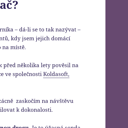
tač?
níka – dá-li se to tak nazývat –
ntů, kdy jsem jejich domácí
 na místě.
k před několika lety pověsil na
ce ve společnosti
Koldasoft,
 vzácně zaskočím na návštěvu
ilovat k dokonalosti.
jnou drogu.
Je to úžasná sonda