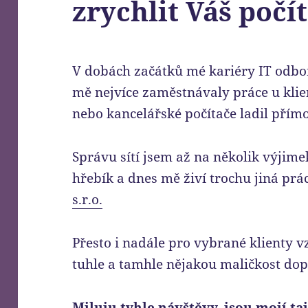
zrychlit Váš počí
V dobách začátků mé kariéry IT odbor
mě nejvíce zaměstnávaly práce u klie
nebo kancelářské počítače ladil přímo
Správu sítí jsem až na několik výjime
hřebík a dnes mě živí trochu jiná prá
s.r.o.
Přesto i nadále pro vybrané klienty
tuhle a tamhle nějakou maličkost dop
Miluju tyhle návštěvy, jsou mojí ta