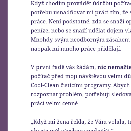
Když chodím provádět údržbu počítačů
potřebu usnadňovat mi práci tím, že 
práce. Není podstatné, zda se snaží o
peníze, nebo se snaží udělat dojem vl
Mnohdy svým neodborným zásahem zp
naopak mi mnoho práce přidělají.
V první řadě vás žádám,
nic nemažte
počítač před moji návštěvou velmi dů
Cool-Clean čistícími programy. Abych
rozpoznat problém, potřebuji sledovat
práci velmi cenné.
„Když mi žena řekla, že Vám volala, t
abyste měl všechno snadnější.“