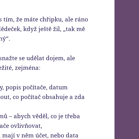
 s tím, že máte chřipku, ale ráno
dědeček, když ještě žil, „tak mě
ný“.
nažte se udělat dojem, ale
ežité, zejména:
ty, popis počítače, datum
ut, co počítač obsahuje a zda
 – abych věděl, co je třeba
ače ovlivňovat,
í, mají v něm účet, nebo data