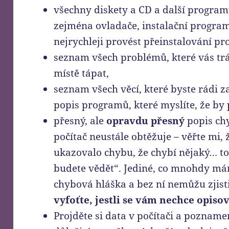
všechny diskety a CD a další programy,
zejména ovladače, instalační program
nejrychleji provést přeinstalování pr
seznam všech problémů, které vás tr
místě tápat,
seznam všech věcí, které byste rádi z
popis programů, které myslíte, že by 
přesný, ale
opravdu přesný
popis ch
počítač neustále obtěžuje – věřte mi,
ukazovalo chybu, že chybí nějaký… to,
budete vědět“. Jediné, co mnohdy mám
chybová hláška a bez ní nemůžu zjist
vyfoťte, jestli se vám nechce opisov
Projděte si data v počítači a poznamen