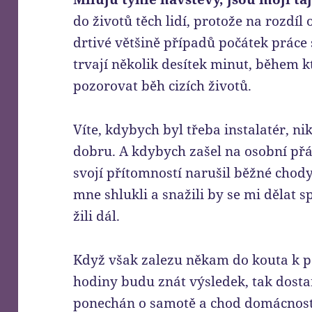
do životů těch lidí, protože na rozdíl 
drtivé většině případů počátek práce 
trvají několik desítek minut, během
pozorovat běh cizích životů.
Víte, kdybych byl třeba instalatér, ni
dobru. A kdybych zašel na osobní přá
svojí přítomností narušil běžné chod
mne shlukli a snažili by se mi dělat 
žili dál.
Když však zalezu někam do kouta k poč
hodiny budu znát výsledek, tak dostan
ponechán o samotě a chod domácnosti