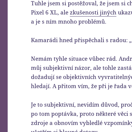
Tuhle jsem si postěžoval, že jsem si c
Pixel 6 XL, ale
zkušenosti jiných
ukazu
a je s ním mnoho problémů.
Kamarádi hned přispěchali s radou: „
Nemám tyhle situace vůbec rád. Andro
můj subjektivní názor, ale tohle zas
dožadují se objektivních vyvratiteln
hledají. A přitom vím, že při je řada v
Je to subjektivní, nevidím důvod, proč
po tom poptávka, proto některé věci 
zdroje a obnovím vybledlé vzpomínky,