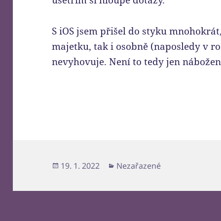
ušetřím si hloupé dotazy.
S iOS jsem přišel do styku mnohokrát
majetku, tak i osobně (naposledy v ro
nevyhovuje. Není to tedy jen nábožen
Publikováno:
Rubriky:
19. 1. 2022
Nezařazené