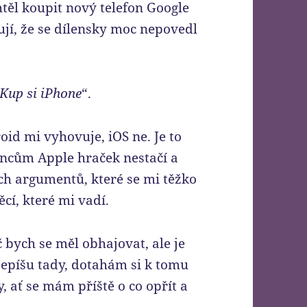
htěl koupit nový telefon Google
jí, že se dílensky moc nepovedl
Kup si iPhone
“.
id mi vyhovuje, iOS ne. Je to
táncům Apple hraček nestačí a
ých argumentů, které se mi těžko
ěcí, které mi vadí.
 bych se měl obhajovat, ale je
sepíšu tady, dotahám si k tomu
 ať se mám příště o co opřít a