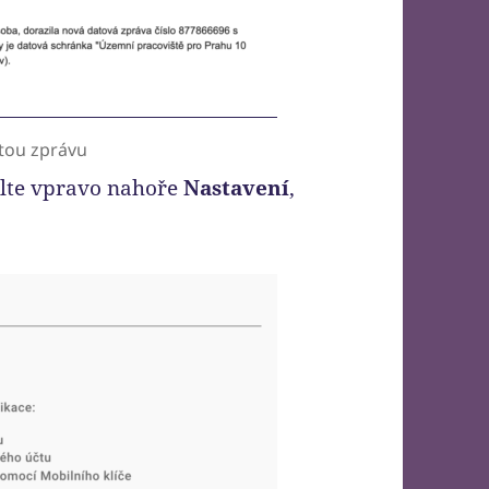
itou zprávu
olte vpravo nahoře
Nastavení
,