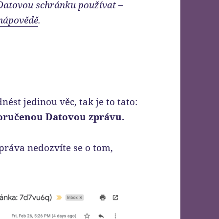
 Datovou schránku používat –
 nápovědě
.
nést jedinou věc, tak je to tato:
doručenou Datovou zprávu.
práva nedozvíte se o tom,