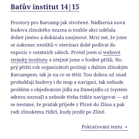
Baťův institut 14|15
Prostory pro Barcamp jak stvořené. Nádherná nová
budova zlínského muzea si touhle akcí udělala
dobré jméno a dokázala zaujmout. Mrzí mě, že jsme
se nakonec nestihli v otevírací době podívat do
expozic v ostatních sálech. Prošel jsem si
webové
stránky institutu
a zřejmě jsme o hodně přišli. No,
prý příští rok organizátoři počítají s dalším zlínským
Barcampem, tak je na co se těšit. Tou dobou už snad
probublají budovy i do map a navigací, tak nebude
problém s objednáním jídla na Dámejídlo.cz (systém
adresu neznal) a nebude třeba řidiče navigovat — už
se nestane, že pražák přijede z Plzně do Zlína a pak
radí zlínskému řidiči, kudy jezdit po Zlíně.
Vsetín
Pokračování textu