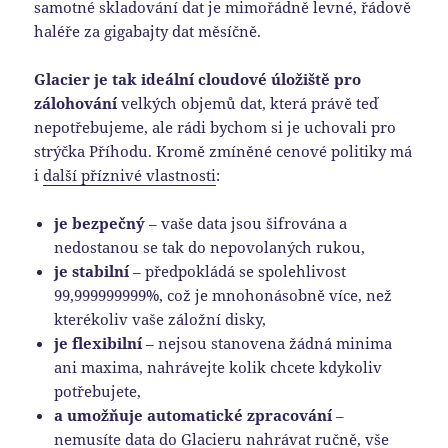
samotné skladování dat je mimořádně levné, řádově
haléře za gigabajty dat měsíčně.
Glacier je tak ideální cloudové úložiště pro
zálohování
velkých objemů dat, která právě teď
nepotřebujeme, ale rádi bychom si je uchovali pro
strýčka Příhodu. Kromě zmíněné cenové politiky má
i
další příznivé vlastnosti
:
je bezpečný
– vaše data jsou šifrována a
nedostanou se tak do nepovolaných rukou,
je stabilní
– předpokládá se spolehlivost
99,999999999%, což je mnohonásobně více, než
kterékoliv vaše záložní disky,
je flexibilní
– nejsou stanovena žádná minima
ani maxima, nahrávejte kolik chcete kdykoliv
potřebujete,
a umožňuje automatické zpracování
–
nemusíte data do Glacieru nahrávat ručně, vše