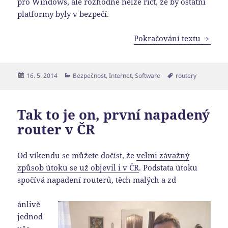
pro Windows, ale rozhodně nelze říct, že by ostatní
platformy byly v bezpečí.
Napade
Pokračování textu
Publikováno:
Rubriky:
Štítky:
16. 5. 2014
Bezpečnost
,
Internet
,
Software
routery
Tak to je on, první napadený
router v ČR
Od víkendu se můžete dočíst, že
velmi závažný
způsob útoku se už objevil i v ČR
. Podstata útoku
spočívá napadení routerů, těch malých a zd
ánlivě
jednod