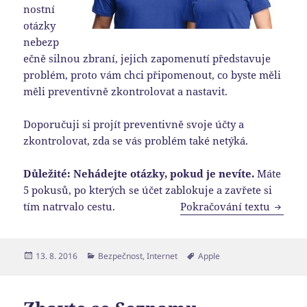
nostní
otázky
nebezp
ečně silnou zbraní, jejich zapomenutí představuje
problém, proto vám chci připomenout, co byste měli
měli preventivně zkontrolovat a nastavit.
Doporučuji si projít preventivně svoje účty a
zkontrolovat, zda se vás problém také netýká.
Důležité: Nehádejte otázky, pokud je nevíte.
Máte
5 pokusů, po kterých se účet zablokuje a zavřete si
Bezpeč
tím natrvalo cestu.
Pokračování textu
Publikováno:
Rubriky:
Štítky:
13. 8. 2016
Bezpečnost
,
Internet
Apple