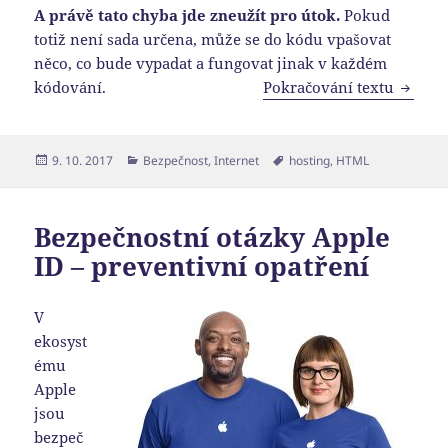
A právě tato chyba jde zneužít pro útok.
Pokud
totiž není sada určena, může se do kódu vpašovat
něco, co bude vypadat a fungovat jinak v každém
Kódová
kódování.
Pokračování textu
Publikováno:
Rubriky:
Štítky:
9. 10. 2017
Bezpečnost
,
Internet
hosting
,
HTML
Bezpečnostní otázky Apple
ID – preventivní opatření
V
ekosyst
ému
Apple
jsou
bezpeč