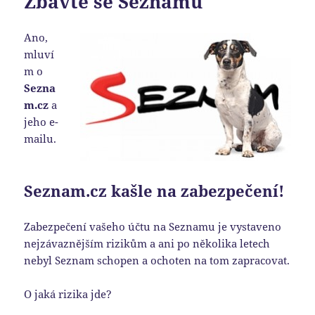
Zbavte se Seznamu
Ano,
mluví
m o
Sezna
m.cz
a
jeho e-
mailu.
Seznam.cz kašle na zabezpečení!
Zabezpečení vašeho účtu na Seznamu je vystaveno
nejzávaznějším rizikům a ani po několika letech
nebyl Seznam schopen a ochoten na tom zapracovat.
O jaká rizika jde?