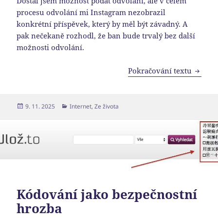
Dostal jsem možnost podat odvolání, ale v celém
procesu odvolání mi Instagram nezobrazil
konkrétní příspěvek, který by měl být závadný. A
pak nečekaně rozhodl, že ban bude trvalý bez další
možnosti odvolání.
Jak js
Pokračování textu
Publikováno:
Rubriky:
9. 11. 2025
Internet
,
Ze života
Kódování jako bezpečnostní
hrozba