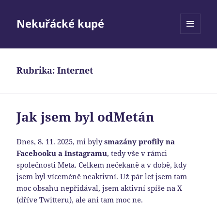
Nekuřácké kupé
MENU
A
WIDGETY
Rubrika:
Internet
Jak jsem byl odMetán
Dnes, 8. 11. 2025, mi byly
smazány profily na
Facebooku a Instagramu
, tedy vše v rámci
společnosti Meta. Celkem nečekaně a v době, kdy
jsem byl víceméně neaktivní. Už pár let jsem tam
moc obsahu nepřidával, jsem aktivní spíše na X
(dříve Twitteru), ale ani tam moc ne.