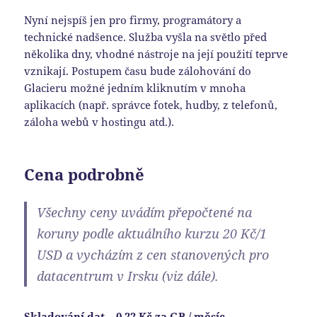
Nyní nejspíš jen pro firmy, programátory a
technické nadšence. Služba vyšla na světlo před
několika dny, vhodné nástroje na její použití teprve
vznikají. Postupem času bude zálohování do
Glacieru možné jedním kliknutím v mnoha
aplikacích (např. správce fotek, hudby, z telefonů,
záloha webů v hostingu atd.).
Cena podrobně
Všechny ceny uvádím přepočtené na
koruny podle aktuálního kurzu 20 Kč/1
USD a vycházím z cen stanovených pro
datacentrum v Irsku (viz dále).
Skladování dat – 0,22 Kč za GB / měsíc