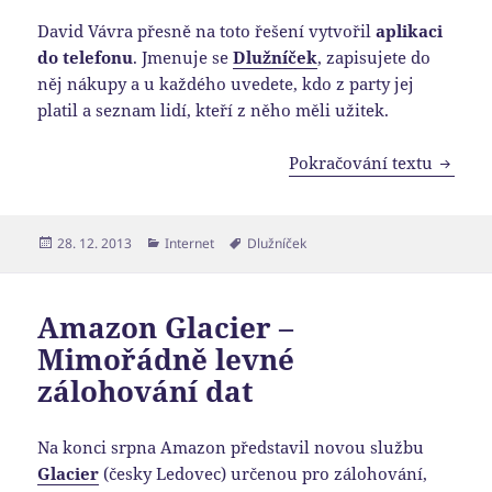
David Vávra přesně na toto řešení vytvořil
aplikaci
do telefonu
. Jmenuje se
Dlužníček
, zapisujete do
něj nákupy a u každého uvedete, kdo z party jej
platil a seznam lidí, kteří z něho měli užitek.
Jak si
Pokračování textu
Publikováno:
Rubriky:
Štítky:
28. 12. 2013
Internet
Dlužníček
Amazon Glacier –
Mimořádně levné
zálohování dat
Na konci srpna Amazon představil novou službu
Glacier
(česky Ledovec) určenou pro zálohování,