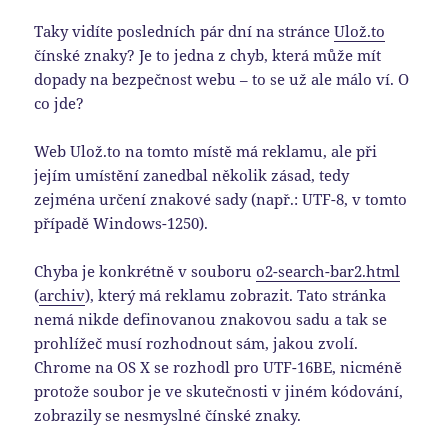
Taky vidíte posledních pár dní na stránce
Ulož.to
čínské znaky? Je to jedna z chyb, která může mít
dopady na bezpečnost webu – to se už ale málo ví. O
co jde?
Web Ulož.to na tomto místě má reklamu, ale při
jejím umístění zanedbal několik zásad, tedy
zejména určení znakové sady (např.: UTF-8, v tomto
případě Windows-1250).
Chyba je konkrétně v souboru
o2-search-bar2.html
(
archiv
), který má reklamu zobrazit. Tato stránka
nemá nikde definovanou znakovou sadu a tak se
prohlížeč musí rozhodnout sám, jakou zvolí.
Chrome na OS X se rozhodl pro UTF-16BE, nicméně
protože soubor je ve skutečnosti v jiném kódování,
zobrazily se nesmyslné čínské znaky.