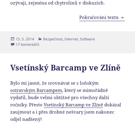
ozývají, zejména od chytrolínů v diskuzích.
Tak to 
Pokračování textu
Publikováno:
Rubriky:
15. 5. 2014
Bezpečnost
,
Internet
,
Software
u textu s názvem Tak to je on, první napadený router v ČR
17 komentářů
Vsetínský Barcamp ve Zlíně
Bylo mi jasné, že srovnávat se s loňským
ostravským Barcampem
, který se mimořádně
vydařil, bude velmi obtížné pro všechny další
ročníky. Přesto
Vsetínský Barcamp ve Zlíně
dokázal
zaujmout a i přes drobné nešvary jsem nakonec
odjel nadšený!