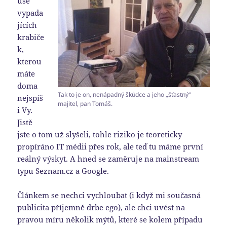
uše
vypada
jících
krabiče
k,
kterou
máte
doma
Tak to je on, nenápadný škůdce a jeho „šťastný“
nejspíš
majitel, pan Tomáš.
i Vy.
Jistě
jste o tom už slyšeli, tohle riziko je teoreticky
propíráno IT médii přes rok, ale teď tu máme první
reálný výskyt. A hned se zaměruje na mainstream
typu Seznam.cz a Google.
Článkem se nechci vychloubat (i když mi současná
publicita příjemně drbe ego), ale chci uvést na
pravou míru několik mýtů, které se kolem případu