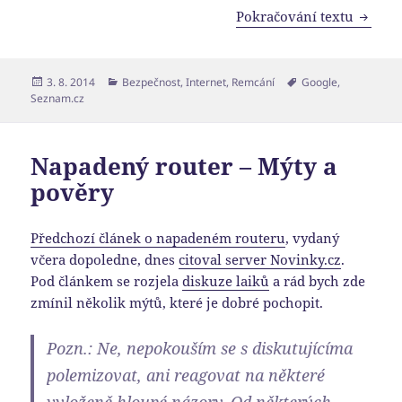
Zbavte
Pokračování textu
Publikováno:
Rubriky:
Štítky:
3. 8. 2014
Bezpečnost
,
Internet
,
Remcání
Google
,
Seznam.cz
Napadený router – Mýty a
pověry
Předchozí článek o napadeném routeru
, vydaný
včera dopoledne, dnes
citoval server Novinky.cz
.
Pod článkem se rozjela
diskuze laiků
a rád bych zde
zmínil několik mýtů, které je dobré pochopit.
Pozn.: Ne, nepokouším se s diskutujícíma
polemizovat, ani reagovat na některé