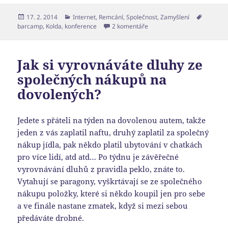
Publikováno:
Rubriky:
Štítky:
17. 2. 2014
Internet
,
Remcání
,
Společnost
,
Zamyšlení
u textu s názvem Vsetínský 
barcamp
,
Kolda
,
konference
2 komentáře
Jak si vyrovnáváte dluhy ze
společných nákupů na
dovolených?
Jedete s přáteli na týden na dovolenou autem, takže
jeden z vás zaplatil naftu, druhý zaplatil za společný
nákup jídla, pak někdo platil ubytování v chatkách
pro více lidí, atd atd… Po týdnu je závěřečné
vyrovnávání dluhů z pravidla peklo, znáte to.
Vytahují se paragony, vyškrtávají se ze společného
nákupu položky, které si někdo koupil jen pro sebe
a ve finále nastane zmatek, když si mezi sebou
předáváte drobné.