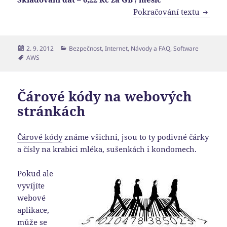
Amazon
Pokračování textu
Publikováno:
Rubriky:
2. 9. 2012
Bezpečnost
,
Internet
,
Návody a FAQ
,
Software
Štítky:
AWS
Čárové kódy na webových
stránkách
Čárové kódy
známe všichni, jsou to ty podivné čárky
a čísly na krabici mléka, sušenkách i kondomech.
Pokud ale
vyvíjíte
webové
aplikace,
může se