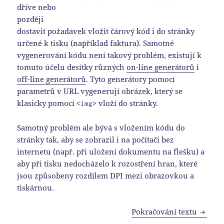
dříve nebo
později
dostavit požadavek vložit čárový kód i do stránky
určené k tisku (například faktura). Samotné
vygenerování kódu není takový problém, existují k
tomuto účelu desítky různých
on-line generátorů
i
off-line generátorů
. Tyto generátory pomocí
parametrů v URL vygenerují obrázek, který se
klasicky pomocí
vloží do stránky.
<img>
Samotný problém ale bývá s vložením kódu do
stránky tak, aby se zobrazil i na počítači bez
internetu (např. při uložení dokumentu na flešku) a
aby při tisku nedocházelo k rozostření hran, které
jsou způsobeny rozdílem DPI mezi obrazovkou a
tiskárnou.
Čárové
Pokračování textu