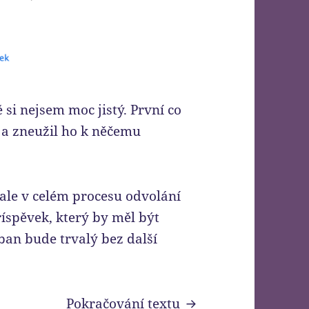
si nejsem moc jistý. První co
 a zneužil ho k něčemu
ale v celém procesu odvolání
íspěvek, který by měl být
ban bude trvalý bez další
Jak jsem byl odMet
Pokračování textu