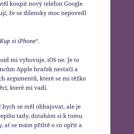
htěl koupit nový telefon Google
jí, že se dílensky moc nepovedl
Kup si iPhone
“.
id mi vyhovuje, iOS ne. Je to
táncům Apple hraček nestačí a
ých argumentů, které se mi těžko
ěcí, které mi vadí.
 bych se měl obhajovat, ale je
sepíšu tady, dotahám si k tomu
 ať se mám příště o co opřít a