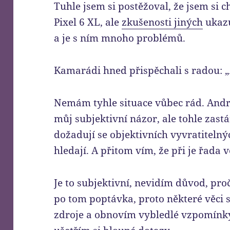
Tuhle jsem si postěžoval, že jsem si c
Pixel 6 XL, ale
zkušenosti jiných
ukazu
a je s ním mnoho problémů.
Kamarádi hned přispěchali s radou: „
Nemám tyhle situace vůbec rád. Andro
můj subjektivní názor, ale tohle zas
dožadují se objektivních vyvratiteln
hledají. A přitom vím, že při je řada v
Je to subjektivní, nevidím důvod, proč
po tom poptávka, proto některé věci 
zdroje a obnovím vybledlé vzpomínky,