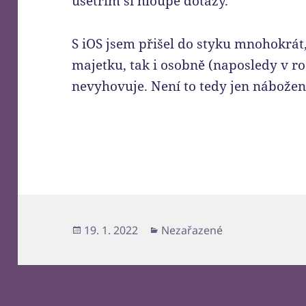
ušetřím si hloupé dotazy.
S iOS jsem přišel do styku mnohokrát
majetku, tak i osobně (naposledy v ro
nevyhovuje. Není to tedy jen nábožen
Publikováno:
Rubriky:
19. 1. 2022
Nezařazené