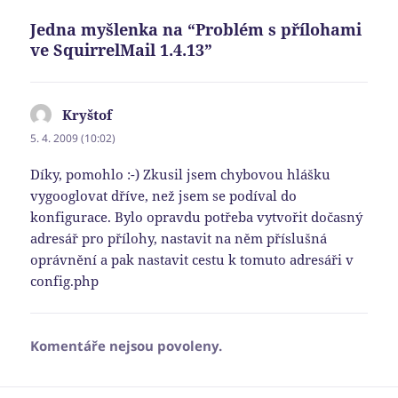
Jedna myšlenka na “Problém s přílohami
ve SquirrelMail 1.4.13”
Kryštof
napsal:
5. 4. 2009 (10:02)
Díky, pomohlo :-) Zkusil jsem chybovou hlášku
vygooglovat dříve, než jsem se podíval do
konfigurace. Bylo opravdu potřeba vytvořit dočasný
adresář pro přílohy, nastavit na něm příslušná
oprávnění a pak nastavit cestu k tomuto adresáři v
config.php
Komentáře nejsou povoleny.
Navigace