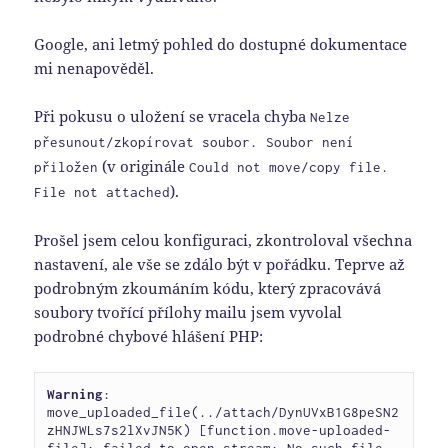
Google, ani letmý pohled do dostupné dokumentace
mi nenapověděl.
Při pokusu o uložení se vracela chyba
Nelze
přesunout/zkopírovat soubor. Soubor není
(v originále
přiložen
Could not move/copy file.
).
File not attached
Prošel jsem celou konfiguraci, zkontroloval všechna
nastavení, ale vše se zdálo být v pořádku. Teprve až
podrobným zkoumáním kódu, který zpracovává
soubory tvořící přílohy mailu jsem vyvolal
podrobné chybové hlášení PHP:
Warning
:  
move_uploaded_file(../attach/DynUVxB1G8peSN2
zHNJWLs7s2lXvJN5K) [function.move-uploaded-