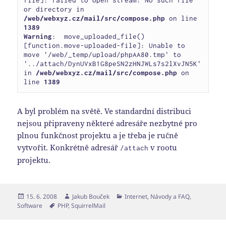
file]: failed to open stream: No such file 
or directory in 
/web/webxyz.cz/mail/src/compose.php
 on line 
1389
Warning
:  move_uploaded_file() 
[function.move-uploaded-file]: Unable to 
move '/web/_temp/upload/phpAA80.tmp' to 
'../attach/DynUVxB1G8peSN2zHNJWLs7s2lXvJN5K' 
in 
/web/webxyz.cz/
mail/src/compose.php
 on 
line 
A byl problém na světě. Ve standardní distribuci
nejsou připraveny některé adresáře nezbytné pro
plnou funkčnost projektu a je třeba je ručně
vytvořit. Konkrétně adresář
v rootu
/attach
projektu.
Publikováno:
Autor:
Rubriky:
15. 6. 2008
Jakub Bouček
Internet
,
Návody a FAQ
,
Štítky:
Software
PHP
,
SquirrelMail