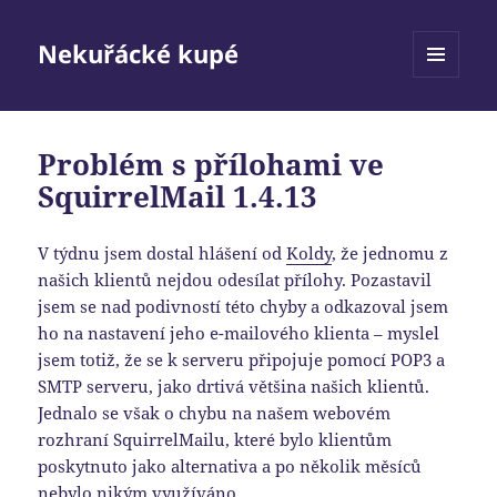
Nekuřácké kupé
MENU
A
WIDGETY
Problém s přílohami ve
SquirrelMail 1.4.13
V týdnu jsem dostal hlášení od
Koldy
, že jednomu z
našich klientů nejdou odesílat přílohy. Pozastavil
jsem se nad podivností této chyby a odkazoval jsem
ho na nastavení jeho e-mailového klienta – myslel
jsem totiž, že se k serveru připojuje pomocí POP3 a
SMTP serveru, jako drtivá většina našich klientů.
Jednalo se však o chybu na našem webovém
rozhraní SquirrelMailu, které bylo klientům
poskytnuto jako alternativa a po několik měsíců
nebylo nikým využíváno.