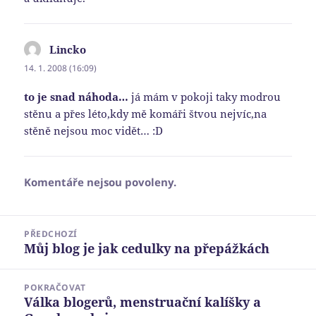
Lincko
napsal:
14. 1. 2008 (16:09)
to je snad náhoda…
já mám v pokoji taky modrou
stěnu a přes léto,kdy mě komáři štvou nejvíc,na
stěně nejsou moc vidět… :D
Komentáře nejsou povoleny.
Navigace
PŘEDCHOZÍ
pro
Můj blog je jak cedulky na přepážkách
Předchozí
příspěvek
příspěvek:
POKRAČOVAT
Válka blogerů, menstruační kalíšky a
Následující