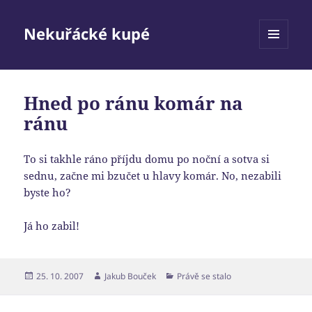
Nekuřácké kupé
MENU
A
WIDGETY
Hned po ránu komár na
ránu
To si takhle ráno příjdu domu po noční a sotva si
sednu, začne mi bzučet u hlavy komár. No, nezabili
byste ho?
Já ho zabil!
Publikováno:
Autor:
Rubriky:
25. 10. 2007
Jakub Bouček
Právě se stalo