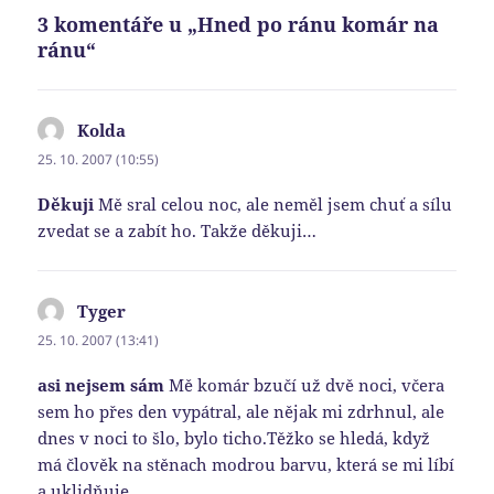
3 komentáře u „Hned po ránu komár na
ránu“
Kolda
napsal:
25. 10. 2007 (10:55)
Děkuji
Mě sral celou noc, ale neměl jsem chuť a sílu
zvedat se a zabít ho. Takže děkuji…
Tyger
napsal:
25. 10. 2007 (13:41)
asi nejsem sám
Mě komár bzučí už dvě noci, včera
sem ho přes den vypátral, ale nějak mi zdrhnul, ale
dnes v noci to šlo, bylo ticho.Těžko se hledá, když
má člověk na stěnach modrou barvu, která se mi líbí
a uklidňuje.