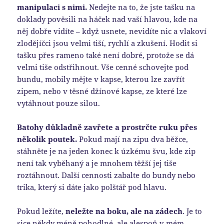
manipulaci s nimi.
Nedejte na to, že jste tašku na
doklady pověsili na háček nad vaší hlavou, kde na
něj dobře vidíte – když usnete, nevidíte nic a vlakoví
zlodějíčci jsou velmi tiší, rychlí a zkušení. Hodit si
tašku přes rameno také není dobré, protože se dá
velmi tiše odstřihnout. Vše cenné schovejte pod
bundu, mobily mějte v kapse, kterou lze zavřít
zipem, nebo v těsné džínové kapse, ze které lze
vytáhnout pouze silou.
Batohy důkladně zavřete a prostrčte ruku přes
několik poutek.
Pokud mají na zipu dva běžce,
stáhněte je na jeden konec k úzkému švu, kde zip
není tak vyběhaný a je mnohem těžší jej tiše
roztáhnout. Další cennosti zabalte do bundy nebo
trika, který si dáte jako polštář pod hlavu.
Pokud ležíte,
neležte na boku, ale na zádech
. Je to
sice někdy méně pohodlné, ale alespoň v mém