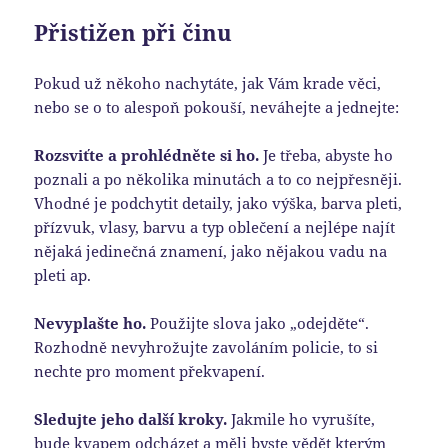
Přistižen při činu
Pokud už někoho nachytáte, jak Vám krade věci,
nebo se o to alespoň pokouší, neváhejte a jednejte:
Rozsviťte a prohlédněte si ho.
Je třeba, abyste ho
poznali a po několika minutách a to co nejpřesněji.
Vhodné je podchytit detaily, jako výška, barva pleti,
přízvuk, vlasy, barvu a typ oblečení a nejlépe najít
nějaká jedinečná znamení, jako nějakou vadu na
pleti ap.
Nevyplašte ho.
Použijte slova jako „odejděte“.
Rozhodně nevyhrožujte zavoláním policie, to si
nechte pro moment překvapení.
Sledujte jeho další kroky.
Jakmile ho vyrušíte,
bude kvapem odcházet a měli byste vědět kterým