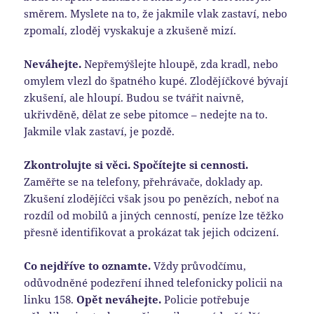
směrem. Myslete na to, že jakmile vlak zastaví, nebo
zpomalí, zloděj vyskakuje a zkušeně mizí.
Neváhejte.
Nepřemýšlejte hloupě, zda kradl, nebo
omylem vlezl do špatného kupé. Zlodějíčkové bývají
zkušení, ale hloupí. Budou se tvářit naivně,
ukřivděně, dělat ze sebe pitomce – nedejte na to.
Jakmile vlak zastaví, je pozdě.
Zkontrolujte si věci. Spočítejte si cennosti.
Zaměřte se na telefony, přehrávače, doklady ap.
Zkušení zlodějíčci však jsou po penězích, neboť na
rozdíl od mobilů a jiných cenností, peníze lze těžko
přesně identifikovat a prokázat tak jejich odcizení.
Co nejdříve to oznamte.
Vždy průvodčímu,
odůvodněné podezření ihned telefonicky policii na
linku 158.
Opět neváhejte.
Policie potřebuje