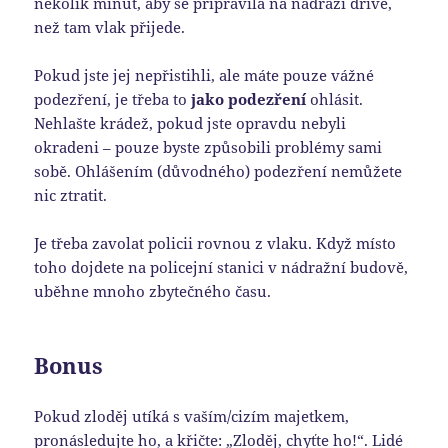
několik minut, aby se připravila na nádraží dříve,
než tam vlak přijede.
Pokud jste jej nepřistihli, ale máte pouze vážné
podezření, je třeba to
jako podezření
ohlásit.
Nehlašte krádež, pokud jste opravdu nebyli
okradeni – pouze byste způsobili problémy sami
sobě. Ohlášením (důvodného) podezření nemůžete
nic ztratit.
Je třeba zavolat policii rovnou z vlaku. Když místo
toho dojdete na policejní stanici v nádražní budově,
uběhne mnoho zbytečného času.
Bonus
Pokud zloděj utíká s vaším/cizím majetkem,
pronásledujte ho, a křičte: „Zloděj, chyťte ho!“. Lidé