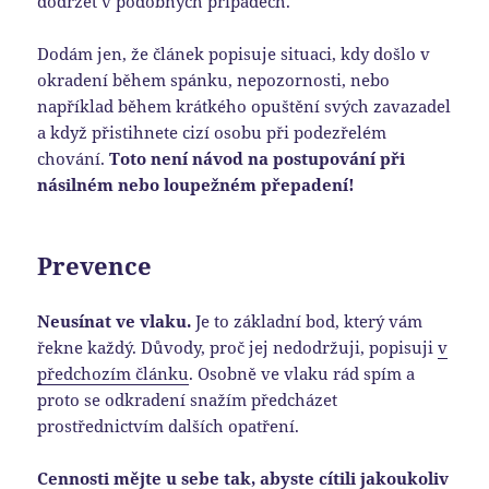
dodržet v podobných případech.
Dodám jen, že článek popisuje situaci, kdy došlo v
okradení během spánku, nepozornosti, nebo
například během krátkého opuštění svých zavazadel
a když přistihnete cizí osobu při podezřelém
chování.
Toto není návod na postupování při
násilném nebo loupežném přepadení!
Prevence
Neusínat ve vlaku.
Je to základní bod, který vám
řekne každý. Důvody, proč jej nedodržuji, popisuji
v
předchozím článku
. Osobně ve vlaku rád spím a
proto se odkradení snažím předcházet
prostřednictvím dalších opatření.
Cennosti mějte u sebe tak, abyste cítili jakoukoliv