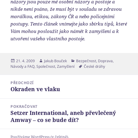
názory jsou pouze mé osobní názory a postoje a
nikde není psáno, že musí být v souladu se zdravou
morálkou, etikou, zákony ČR a nebo policejními
postupy. Tento článek vnímejte jako sbírku tipů, které
Vám mohou posloužit jako námět k zamyšlení a k
utvoření vašeho vlastního postoje.
Publikováno:
Autor:
Rubriky:
21. 4. 2009
Jakub Bouček
Bezpečnost
,
Doprava
,
Štítky:
Návody a FAQ
,
Společnost
,
Zamyšlení
České dráhy
Navigace
PŘEDCHOZÍ
pro
Okraden ve vlaku
Předchozí
příspěvek
příspěvek:
POKRAČOVAT
Setzer International, aneb převlečený
Následující
Amway – co se bude dít?
příspěvek:
Používáme WordPress (v češtině).