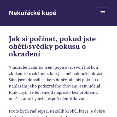
Nekuřácké kupé
MENU
A
WIDGETY
Jak si počínat, pokud jste
obětí/svědky pokusu o
okradení
V minulém článku
jsem popisoval svoji hořkou
zkušenost s cikánem, který se mě pokoušel okrást.
Sám jsem dopadl celkem dobře, ale při pokusu o
nahlášení jeho podezřelého chování jsem udělal
tolik chyb, že ten šmejd naprosto bez problémů
odešel, aniž by byl alespoň identifikován.
Proto bych rád sepsal několik kroků, které je dobré