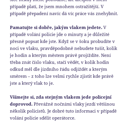
případě platí, že jsem mnohem ostražitější. V
případě přepadení navíc dá víc práce vás znehybnit.
Pamatujte si dobře, jakým vlakem jedete.
V
případě volání policie jde o minuty a je důležité
přesně popsat kde jste. Když se v šoku probudíte v
noci ve vlaku, pravděpodobně nebudete tušit, kolik
je hodin a kterým městem právě projíždíte. Není
třeba znát číslo vlaku, stačí vědět, v kolik hodin
odkud měl dle jízdního řádu odjíždět a kterým
směrem – z toho lze velmi rychle zjistit kde právě
jste a který vlak to je.
Všímejte si, zda stejným vlakem jede policejní
doprovod.
Převážně nočními vlaky jezdí většinou
několik policistů. Je dobré tuto informaci v případě
volání policie sdělit operátorce.