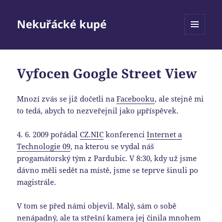
Nekuřácké kupé
MENU
A
WIDGETY
Vyfocen Google Street View
Mnozí zvás se již dočetli na
Facebooku
, ale stejně mi
to tedá, abych to nezveřejnil jako μpříspěvek.
4. 6. 2009 pořádal
CZ.NIC
konferenci
Internet a
Technologie 09
, na kterou se vydal náš
progamátorský tým z Pardubic. V 8:30, kdy už jsme
dávno měli sedět na místě, jsme se teprve šinuli po
magistrále.
V tom se před námi objevil. Malý, sám o sobě
nenápadný, ale ta střešní kamera jej činila mnohem