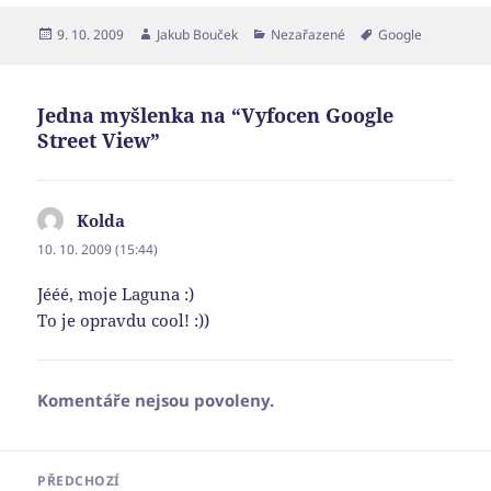
Publikováno:
Autor:
Rubriky:
Štítky:
9. 10. 2009
Jakub Bouček
Nezařazené
Google
Jedna myšlenka na “Vyfocen Google
Street View”
Kolda
napsal:
10. 10. 2009 (15:44)
Jééé, moje Laguna :)
To je opravdu cool! :))
Komentáře nejsou povoleny.
Navigace
PŘEDCHOZÍ
pro