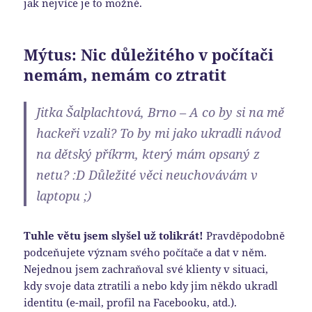
jak nejvíce je to možné.
Mýtus: Nic důležitého v počítači
nemám, nemám co ztratit
Jitka Šalplachtová, Brno – A co by si na mě
hackeři vzali? To by mi jako ukradli návod
na dětský příkrm, který mám opsaný z
netu? :D Důležité věci neuchovávám v
laptopu ;)
Tuhle větu jsem slyšel už tolikrát!
Pravděpodobně
podceňujete význam svého počítače a dat v něm.
Nejednou jsem zachraňoval své klienty v situaci,
kdy svoje data ztratili a nebo kdy jim někdo ukradl
identitu (e-mail, profil na Facebooku, atd.).