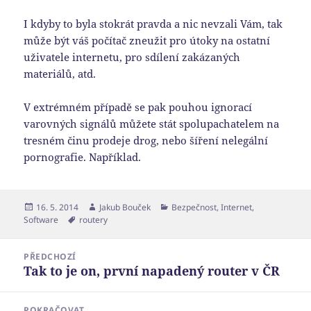
I kdyby to byla stokrát pravda a nic nevzali Vám, tak
může být váš počítač zneužit pro útoky na ostatní
uživatele internetu, pro sdílení zakázaných
materiálů, atd.
V extrémném případě se pak pouhou ignorací
varovných signálů můžete stát spolupachatelem na
tresném činu prodeje drog, nebo šíření nelegální
pornografie. Například.
Publikováno:
Autor:
Rubriky:
16. 5. 2014
Jakub Bouček
Bezpečnost
,
Internet
,
Štítky:
Software
routery
Navigace
PŘEDCHOZÍ
pro
Tak to je on, první napadený router v ČR
Předchozí
příspěvek
příspěvek:
POKRAČOVAT