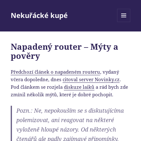
Nekuřácké kupé
MENU
A
WIDGETY
Napadený router – Mýty a
pověry
Předchozí článek o napadeném routeru
, vydaný
včera dopoledne, dnes
citoval server Novinky.cz
.
Pod článkem se rozjela
diskuze laiků
a rád bych zde
zmínil několik mýtů, které je dobré pochopit.
Pozn.: Ne, nepokouším se s diskutujícíma
polemizovat, ani reagovat na některé
vyloženě hloupé názory. Od některých
čtenářů ale padly zajímavé připomínky,