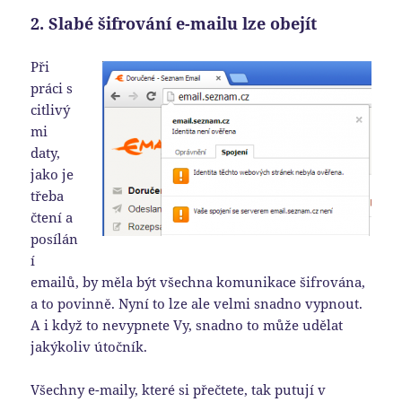
2. Slabé šifrování e-mailu lze obejít
Při
práci s
citlivý
mi
daty,
jako je
třeba
čtení a
posílán
í
emailů, by měla být všechna komunikace šifrována,
a to povinně. Nyní to lze ale velmi snadno vypnout.
A i když to nevypnete Vy, snadno to může udělat
jakýkoliv útočník.
Všechny e-maily, které si přečtete, tak putují v