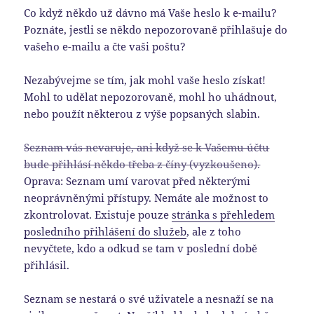
Co když někdo už dávno má Vaše heslo k e-mailu?
Poznáte, jestli se někdo nepozorovaně přihlašuje do
vašeho e-mailu a čte vaši poštu?
Nezabývejme se tím, jak mohl vaše heslo získat!
Mohl to udělat nepozorovaně, mohl ho uhádnout,
nebo použít některou z výše popsaných slabin.
Seznam vás nevaruje, ani když se k Vašemu účtu
bude přihlásí někdo třeba z číny (vyzkoušeno).
Oprava: Seznam umí varovat před některými
neoprávněnými přístupy. Nemáte ale možnost to
zkontrolovat. Existuje pouze
stránka s přehledem
posledního přihlášení do služeb
, ale z toho
nevyčtete, kdo a odkud se tam v poslední době
přihlásil.
Seznam se nestará o své uživatele a nesnaží se na