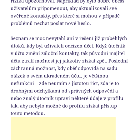
rizika upozorňovat. Například by bylo dobré občas
uživatelům připomenout, aby aktualizovali své
ověřené kontakty, přes které si mohou v případě
problémů nechat poslat nové heslo.
Seznam se moc nevytáhl ani v řešení již proběhlých
útoků, kdy byl uživateli odcizen účet. Když útočník
v účtu změní záložní kontakty, tak původní majitel
účtu ztratí možnost jej jakkoliv získat zpět. Poslední
záchranná možnost, kdy oběť odpovídá na sadu
otázek o svém ukradeném účtu, je většinou
nefunkční – zde neumím s jistotou říct, zda je to
drobnými odchylkami od správných odpovědí a
nebo znalý útočník upraví některé údaje v profilu
tak, aby nebylo možné do profilu získat přístup
touto metodou.