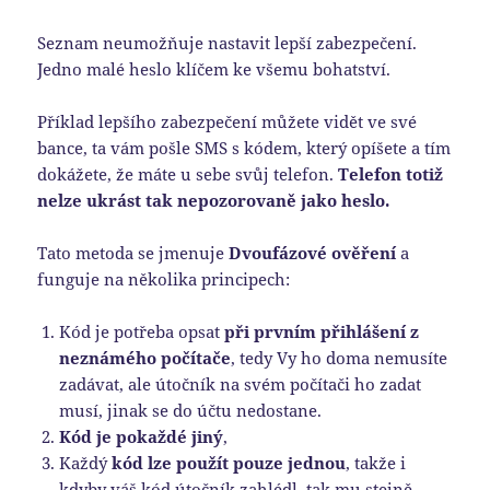
Seznam neumožňuje nastavit lepší zabezpečení.
Jedno malé heslo klíčem ke všemu bohatství.
Příklad lepšího zabezpečení můžete vidět ve své
bance, ta vám pošle SMS s kódem, který opíšete a tím
dokážete, že máte u sebe svůj telefon.
Telefon totiž
nelze ukrást tak nepozorovaně jako heslo.
Tato metoda se jmenuje
Dvoufázové ověření
a
funguje na několika principech:
Kód je potřeba opsat
při prvním přihlášení z
neznámého počítače
, tedy Vy ho doma nemusíte
zadávat, ale útočník na svém počítači ho zadat
musí, jinak se do účtu nedostane.
Kód je pokaždé jiný
,
Každý
kód lze použít pouze jednou
, takže i
kdyby váš kód útočník zahlédl, tak mu stejně