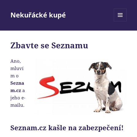
Nekuřácké kupé
MENU
A
WIDGETY
Zbavte se Seznamu
Ano,
mluví
m o
Sezna
m.cz
a
jeho e-
mailu.
Seznam.cz kašle na zabezpečení!