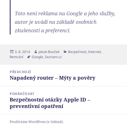
Toto není reklama na Google a jeho služby,
autor je uvádí na základě osobních
zkušeností a preferencí.
Publikováno:
Autor:
Rubriky:
3. 8. 2014
Jakub Bouček
Bezpečnost
,
Internet
,
Štítky:
Remcání
Google
,
Seznam.cz
Navigace
PŘEDCHOZÍ
pro
Napadený router – Mýty a pověry
Předchozí
příspěvek
příspěvek:
POKRAČOVAT
Bezpečnostní otázky Apple ID –
Následující
preventivní opatření
příspěvek:
Používáme WordPress (v češtině).