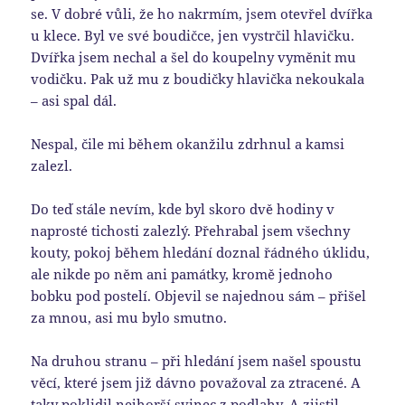
se. V dobré vůli, že ho nakrmím, jsem otevřel dvířka
u klece. Byl ve své boudičce, jen vystrčil hlavičku.
Dvířka jsem nechal a šel do koupelny vyměnit mu
vodičku. Pak už mu z boudičky hlavička nekoukala
– asi spal dál.
Nespal, čile mi během okanžilu zdrhnul a kamsi
zalezl.
Do teď stále nevím, kde byl skoro dvě hodiny v
naprosté tichosti zalezlý. Přehrabal jsem všechny
kouty, pokoj během hledání doznal řádného úklidu,
ale nikde po něm ani památky, kromě jednoho
bobku pod postelí. Objevil se najednou sám – přišel
za mnou, asi mu bylo smutno.
Na druhou stranu – při hledání jsem našel spoustu
věcí, které jsem již dávno považoval za ztracené. A
taky poklidil nejhorší svinec z podlahy. A zjistil