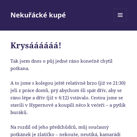
Nekuřácké kupé
MENU
A
WIDGETY
Krysáááááá!
Tak jsem dnes o půj jedné ráno konečně chytil
potkana.
A to jsme s kolegou ještě relativně brzo (již ve 21:30)
jeli z práce domů, prý abychom šli spát dřív, aby se
ráno lépe a dřív (již v 6:12) vstávalo. Cestou jsme se
stavili v Hypernově a koupili něco k večeři – a pytlík
buráků.
Na rozdíl od jeho předchůdců, můj současný
potkánek je zlatíčko – nekouše, neutíká, kamarádí