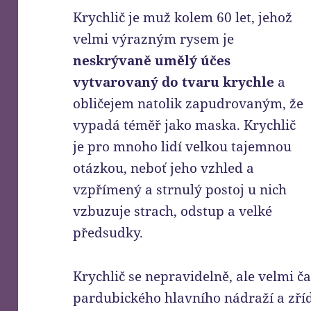
Krychlič je muž kolem 60 let, jehož
velmi výrazným rysem je
neskrývaně umělý účes
vytvarovaný do tvaru krychle
a
obličejem natolik zapudrovaným, že
vypadá téměř jako maska. Krychlič
je pro mnoho lidí velkou tajemnou
otázkou, neboť jeho vzhled a
vzpřímený a strnulý postoj u nich
vzbuzuje strach, odstup a velké
předsudky.
Krychlič se nepravidelně, ale velmi ča
pardubického hlavního nádraží a zříd