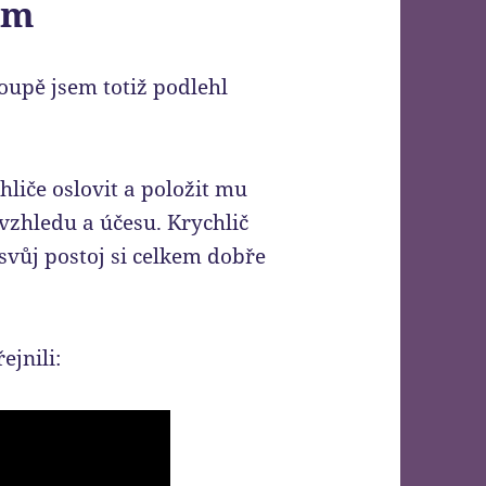
em
oupě jsem totiž podlehl
hliče oslovit a položit mu
vzhledu a účesu. Krychlič
svůj postoj si celkem dobře
ejnili: