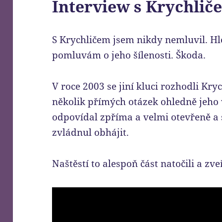
Interview s Krychlič
S Krychličem jsem nikdy nemluvil. Hl
pomluvám o jeho šílenosti. Škoda.
V roce 2003 se jiní kluci rozhodli Kryc
několik přímých otázek ohledně jeho 
odpovídal zpříma a velmi otevřeně a 
zvládnul obhájit.
Naštěstí to alespoň část natočili a zveř