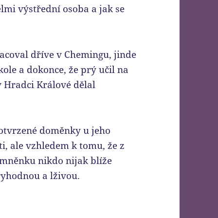
elmi výstřední osoba a jak se
acoval dříve v Chemingu, jinde
kole a dokonce, že prý učil na
 v Hradci Králové dělal
potvrzené doměnky u jeho
i, ale vzhledem k tomu, že z
mněnku nikdo nijak blíže
ryhodnou a lživou.