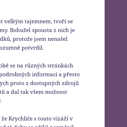
st velkým tajemnem, tvoří se
my. Bohužel spousta z nich je
ků, protože jsem nenašel
rozumně potvrdil.
době se na různých stránkách
podrobných informací a přesto
 bych proto z dostupných zdrojů
tů a dal tak všem možnost
.
že Krychliče s touto vizáží v