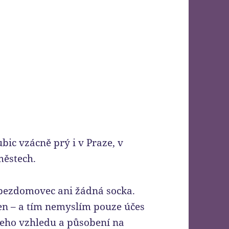
bic vzácně prý i v Praze, v
 městech.
 bezdomovec ani žádná socka.
en – a tím nemyslím pouze účes
 jeho vzhledu a působení na