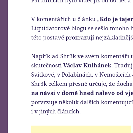
Pardubicích bylo vidět již od 60. let a
V komentářích u článku „
Kdo je taje
Liquidatorově blogu se sešlo mnoho 
této postavě prozrazují nejzákladnějš
Například
Shr3k ve svém komentáři
u
skutečnosti
Václav Kulhánek
. Traduj
Svítkově, v Polabinách, v Nemošicích
Shr3k celkem přesně určuje, že dochá
na návsi v domě hned nalevo od vj
potvrzuje několik dalších komentujíc
i v jiných článcích.