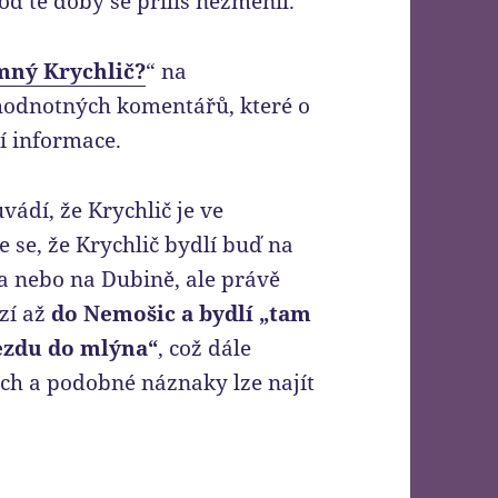
 od té doby se příliš nezměnil.
mný Krychlič?
“ na
hodnotných komentářů, které o
í informace.
vádí, že Krychlič je ve
e se, že Krychlič bydlí buď na
 a nebo na Dubině, ale právě
zí až
do Nemošic a bydlí „tam
ezdu do mlýna“
, což dále
ích a podobné náznaky lze najít