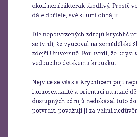
okolí není nikterak škodlivý. Prostě v
dále dočtete, své si umí obhájit.
Dle nepotvrzených zdrojů Krychlič pr
se tvrdí, že vyučoval na zemědělské š
zdejší Universitě.
Pou tvrdí
, že kdysi
vedoucího dětskému kroužku.
Nejvíce se však s Krychličem pojí ne
homosexualitě a orientaci na malé dět
dostupných zdrojů nedokázal tuto do
potvrdit, považuji ji za velmi nedůvě