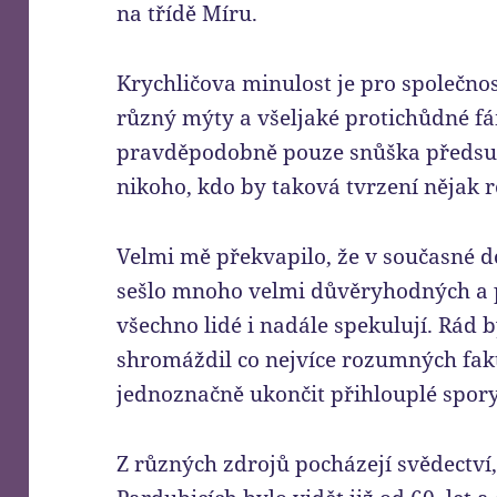
na třídě Míru.
Krychličova minulost je pro společno
různý mýty a všeljaké protichůdné fá
pravděpodobně pouze snůška předsud
nikoho, kdo by taková tvrzení nějak 
Velmi mě překvapilo, že v současné 
sešlo mnoho velmi důvěryhodných a 
všechno lidé i nadále spekulují. Rád
shromáždil co nejvíce rozumných fak
jednoznačně ukončit přihlouplé spory
Z různých zdrojů pocházejí svědectví, 