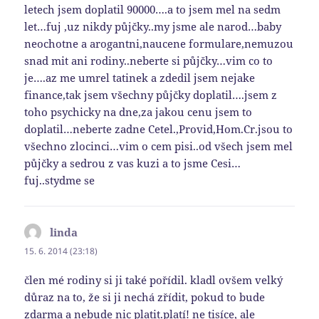
letech jsem doplatil 90000….a to jsem mel na sedm
let…fuj ,uz nikdy půjčky..my jsme ale narod…baby
neochotne a arogantni,naucene formulare,nemuzou
snad mit ani rodiny..neberte si půjčky…vim co to
je….az me umrel tatinek a zdedil jsem nejake
finance,tak jsem všechny půjčky doplatil….jsem z
toho psychicky na dne,za jakou cenu jsem to
doplatil…neberte zadne Cetel.,Provid,Hom.Cr.jsou to
všechno zlocinci…vim o cem pisi..od všech jsem mel
půjčky a sedrou z vas kuzi a to jsme Cesi…
fuj..stydme se
linda
napsal:
15. 6. 2014 (23:18)
člen mé rodiny si ji také pořídil. kladl ovšem velký
důraz na to, že si ji nechá zřídit, pokud to bude
zdarma a nebude nic platit.platí! ne tisíce, ale