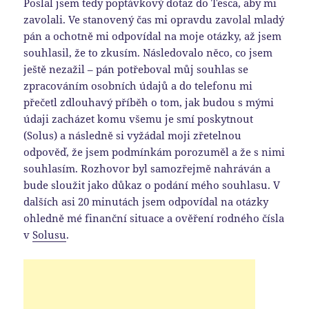
Poslal jsem tedy poptávkový dotaz do Tesca, aby mi
zavolali. Ve stanovený čas mi opravdu zavolal mladý
pán a ochotně mi odpovídal na moje otázky, až jsem
souhlasil, že to zkusím. Následovalo něco, co jsem
ještě nezažil – pán potřeboval můj souhlas se
zpracováním osobních údajů a do telefonu mi
přečetl zdlouhavý příběh o tom, jak budou s mými
údaji zacházet komu všemu je smí poskytnout
(Solus) a následně si vyžádal moji zřetelnou
odpověď, že jsem podmínkám porozuměl a že s nimi
souhlasím. Rozhovor byl samozřejmě nahráván a
bude sloužit jako důkaz o podání mého souhlasu. V
dalších asi 20 minutách jsem odpovídal na otázky
ohledně mé finanční situace a ověření rodného čísla
v
Solusu
.