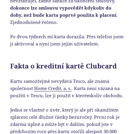
nevztahuje), žádné sankce za ukončení smlouvy,
dokonce lze smlouvu vypovědět kdykoliv do
doby, než bude karta poprvé použita k placení
.
Zjednodušeně řečeno.
Po dvou týdnech mi karta dorazila. Přes telefon jsem
jí aktivoval a nyní jsem jejím uživatelem.
Fakta o kreditní kartě Clubcard
Kartu samozřejmě nevydává Tesco, ale známá
společnost
Home Credit, a. s.
. Karta není vázaná na
použití v Tescu, lze ji použít v kterémkoliv obchodu.
Jedná se vlastně o úvěr, který je ale při okamžitém
splácení celé dlužné částky bezúročný. První rok je
zdarma úplně a může být v dalším, pokud jste v
předchozím roce přes kartu otočili alespoň 30.000