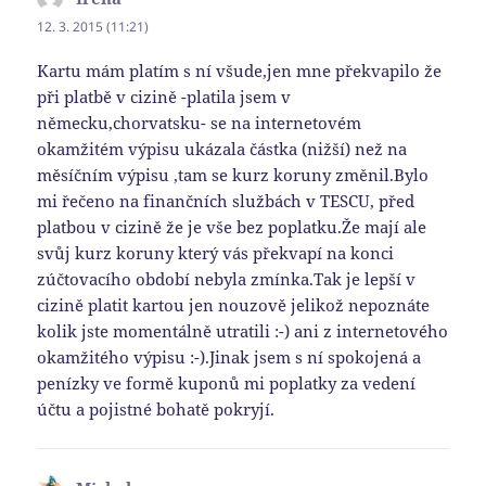
12. 3. 2015 (11:21)
Kartu mám platím s ní všude,jen mne překvapilo že
při platbě v cizině -platila jsem v
německu,chorvatsku- se na internetovém
okamžitém výpisu ukázala částka (nižší) než na
měsíčním výpisu ,tam se kurz koruny změnil.Bylo
mi řečeno na finančních službách v TESCU, před
platbou v cizině že je vše bez poplatku.Že mají ale
svůj kurz koruny který vás překvapí na konci
zúčtovacího období nebyla zmínka.Tak je lepší v
cizině platit kartou jen nouzově jelikož nepoznáte
kolik jste momentálně utratili :-) ani z internetového
okamžitého výpisu :-).Jinak jsem s ní spokojená a
penízky ve formě kuponů mi poplatky za vedení
účtu a pojistné bohatě pokryjí.