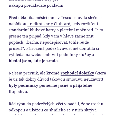
nákupu předkládáte pokladní.
Před několika měsíci mne v Tescu oslovila slečna s
nabídkou
kreditní karty Clubcard
, tedy rozšíření
standardní klubové karty o platební možnosti. Je to
přesně ten případ, kdy vám v hlavě začne znít
poplach: „bacha, nepodepisovat, tohle bude
průser!“. Přirozená podezřívavost mě donutila si
vyhledat na webu smluvní podmínky služby a
hledal jsem, kde je zrada
.
Nejsem právník, ale
kromě
rozhodčí doložky
(která
je už tak dobrý důvod takovou smlouvu neuzavřít)
byly podmínky poměrně jasné a přijatelné
.
Kupodivu.
Rád rýpu do podezřelých věcí v naději, že se trochu
odkopou a ukážou co shnilého se v nich skrývá.