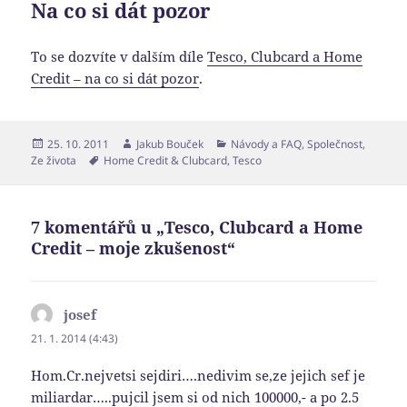
Na co si dát pozor
To se dozvíte v dalším díle
Tesco, Clubcard a Home
Credit – na co si dát pozor
.
Publikováno:
Autor:
Rubriky:
25. 10. 2011
Jakub Bouček
Návody a FAQ
,
Společnost
,
Štítky:
Ze života
Home Credit & Clubcard
,
Tesco
7 komentářů u „Tesco, Clubcard a Home
Credit – moje zkušenost“
josef
napsal:
21. 1. 2014 (4:43)
Hom.Cr.nejvetsi sejdiri….nedivim se,ze jejich sef je
miliardar…..pujcil jsem si od nich 100000,- a po 2.5