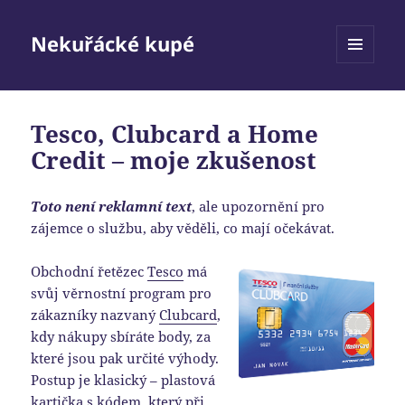
Nekuřácké kupé
MENU
A
WIDGETY
Tesco, Clubcard a Home
Credit – moje zkušenost
Toto není reklamní text
, ale upozornění pro
zájemce o službu, aby věděli, co mají očekávat.
Obchodní řetězec
Tesco
má
svůj věrnostní program pro
zákazníky nazvaný
Clubcard
,
kdy nákupy sbíráte body, za
které jsou pak určité výhody.
Postup je klasický – plastová
kartička s kódem, který při