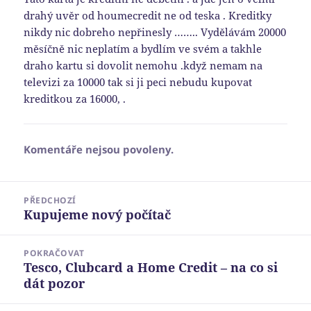
drahý uvěr od houmecredit ne od teska . Kreditky
nikdy nic dobreho nepřinesly …….. Vydělávám 20000
měsíčně nic neplatím a bydlím ve svém a takhle
draho kartu si dovolit nemohu .když nemam na
televizi za 10000 tak si ji peci nebudu kupovat
kreditkou za 16000, .
Komentáře nejsou povoleny.
Navigace
PŘEDCHOZÍ
pro
Kupujeme nový počítač
Předchozí
příspěvek
příspěvek:
POKRAČOVAT
Tesco, Clubcard a Home Credit – na co si
Následující
dát pozor
příspěvek: