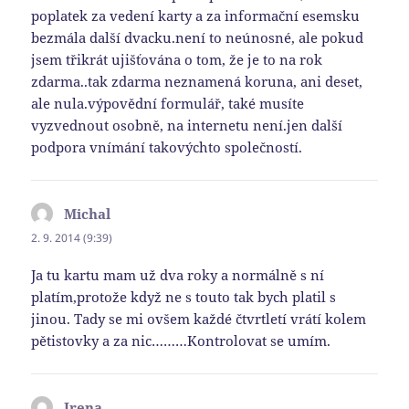
poplatek za vedení karty a za informační esemsku
bezmála další dvacku.není to neúnosné, ale pokud
jsem třikrát ujišťována o tom, že je to na rok
zdarma..tak zdarma neznamená koruna, ani deset,
ale nula.výpovědní formulář, také musíte
vyzvednout osobně, na internetu není.jen další
podpora vnímání takovýchto společností.
Michal
napsal:
2. 9. 2014 (9:39)
Ja tu kartu mam už dva roky a normálně s ní
platím,protože když ne s touto tak bych platil s
jinou. Tady se mi ovšem každé čtvrtletí vrátí kolem
pětistovky a za nic………Kontrolovat se umím.
Irena
napsal: