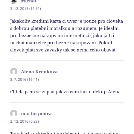
Michal
napsal:
3. 12. 2015 (11:51)
Jakakoliv kreditni karta ci uver je pouze pro cloveka
s dobrou platebni moralkou a rozumem. Je idealni
pro bezpecne nakupy na internetu ci ( jako ja ) ji
nechat manzelce pro bezne nakupovani. Pokud
clovek plati sve zavazky tak se nema ceho obavat.
Alena Krenkova
napsal:
8. 7. 2016 (16:41)
Chtela jsem se zeptat jak zrusim kartu dekuji Alena
martin poura
napsal:
3. 12. 2016 (0:28)
Tato karta je kreditní né debetní . a jde jen o velmi