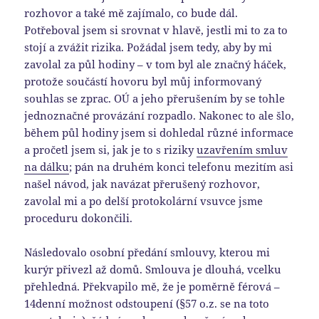
rozhovor a také mě zajímalo, co bude dál.
Potřeboval jsem si srovnat v hlavě, jestli mi to za to
stojí a zvážit rizika. Požádal jsem tedy, aby by mi
zavolal za půl hodiny – v tom byl ale značný háček,
protože součástí hovoru byl můj informovaný
souhlas se zprac. OÚ a jeho přerušením by se tohle
jednoznačné provázání rozpadlo. Nakonec to ale šlo,
během půl hodiny jsem si dohledal různé informace
a pročetl jsem si, jak je to s riziky
uzavřením smluv
na dálku
; pán na druhém konci telefonu mezitím asi
našel návod, jak navázat přerušený rozhovor,
zavolal mi a po delší protokolární vsuvce jsme
proceduru dokončili.
Následovalo osobní předání smlouvy, kterou mi
kurýr přivezl až domů. Smlouva je dlouhá, vcelku
přehledná. Překvapilo mě, že je poměrně férová –
14denní možnost odstoupení (§57 o.z. se na toto